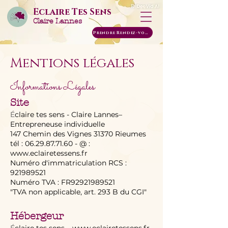
Eclaire Tes Sens
Claire Lannes
Prendre Rendez-vous
Mentions légales
Informations Légales
Site
É
claire tes sens - Claire Lannes–
Entrepreneuse individuelle
147 Chemin des Vignes 31370 Rieumes
tél : 06.29.87.71.60 - @ :
www.eclairetessens.fr
Numéro d'immatriculation RCS :
921989521
Numéro TVA : FR92921989521
"TVA non applicable, art. 293 B du CGI"
Hébergeur