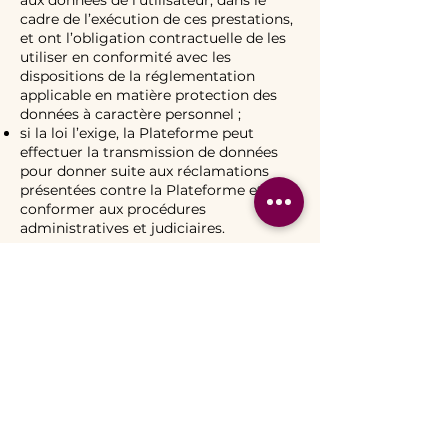
aux données de l’utilisateur, dans le
cadre de l’exécution de ces prestations,
et ont l’obligation contractuelle de les
utiliser en conformité avec les
dispositions de la réglementation
applicable en matière protection des
données à caractère personnel ;
si la loi l’exige, la Plateforme peut
effectuer la transmission de données
pour donner suite aux réclamations
présentées contre la Plateforme et se
conformer aux procédures
administratives et judiciaires.
Droits des utilisateurs
Tout utilisateur dispose d’un droit
d’accès, de rectification, d’opposition,
de suppression, de limitation et de
portabilité des données personnelles le
concernant. Il peut faire valoir ses droits
auprès du site en effectuant sa
demande par écrit, accompagnée d’une
preuve d’identité, par courrier ou par
mail à l’adresse suivante :